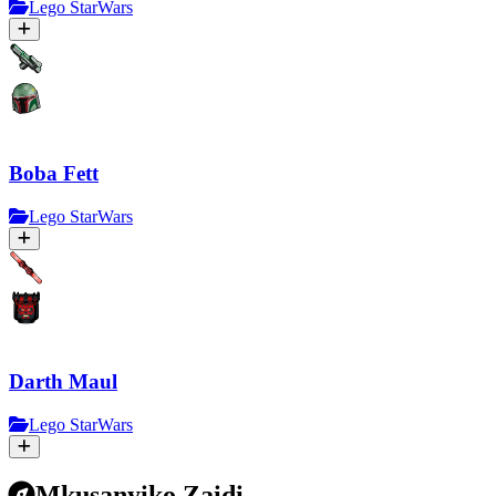
Lego StarWars
Boba Fett
Lego StarWars
Darth Maul
Lego StarWars
Mkusanyiko Zaidi