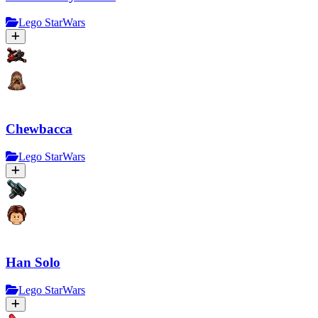
Lego StarWars
Chewbacca
Lego StarWars
Han Solo
Lego StarWars