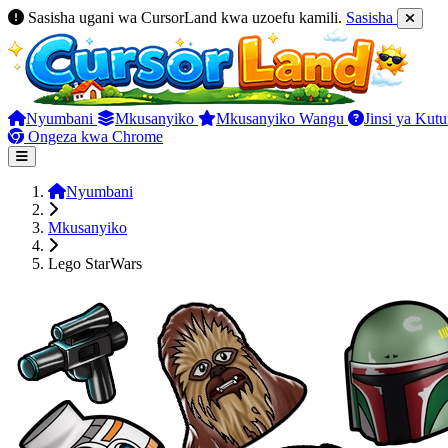
Sasisha ugani wa CursorLand kwa uzoefu kamili.
Sasisha
Nyumbani
Mkusanyiko
Mkusanyiko Wangu
Jinsi ya Kut
Ongeza kwa Chrome
Nyumbani
Mkusanyiko
Lego StarWars