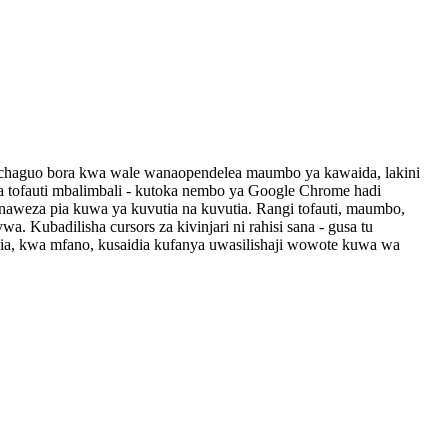
 chaguo bora kwa wale wanaopendelea maumbo ya kawaida, lakini
a tofauti mbalimbali - kutoka nembo ya Google Chrome hadi
naweza pia kuwa ya kuvutia na kuvutia. Rangi tofauti, maumbo,
. Kubadilisha cursors za kivinjari ni rahisi sana - gusa tu
 pia, kwa mfano, kusaidia kufanya uwasilishaji wowote kuwa wa