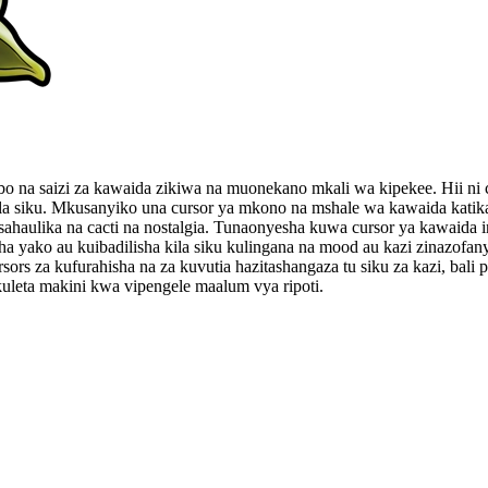
na saizi za kawaida zikiwa na muonekano mkali wa kipekee. Hii ni
ila siku. Mkusanyiko una cursor ya mkono na mshale wa kawaida katik
haulika na cacti na nostalgia. Tunaonyesha kuwa cursor ya kawaida i
 yako au kuibadilisha kila siku kulingana na mood au kazi zinazofanywa
ors za kufurahisha na za kuvutia hazitashangaza tu siku za kazi, bali
uleta makini kwa vipengele maalum vya ripoti.