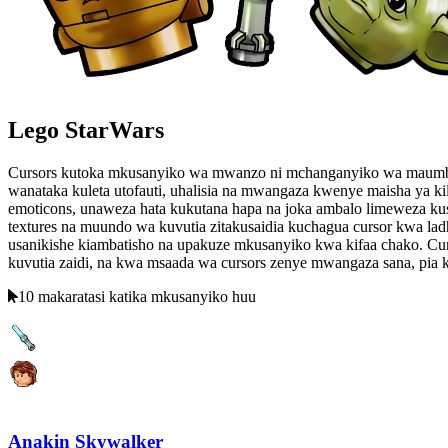
Lego StarWars
Cursors kutoka mkusanyiko wa mwanzo ni mchanganyiko wa maumbo 
wanataka kuleta utofauti, uhalisia na mwangaza kwenye maisha ya k
emoticons, unaweza hata kukutana hapa na joka ambalo limeweza kusa
textures na muundo wa kuvutia zitakusaidia kuchagua cursor kwa ladha
usanikishe kiambatisho na upakuze mkusanyiko kwa kifaa chako. Curs
kuvutia zaidi, na kwa msaada wa cursors zenye mwangaza sana, pia k
10 makaratasi katika mkusanyiko huu
Anakin Skywalker