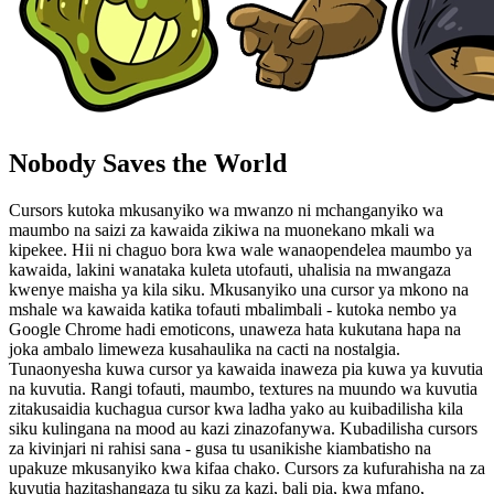
Nobody Saves the World
Cursors kutoka mkusanyiko wa mwanzo ni mchanganyiko wa
maumbo na saizi za kawaida zikiwa na muonekano mkali wa
kipekee. Hii ni chaguo bora kwa wale wanaopendelea maumbo ya
kawaida, lakini wanataka kuleta utofauti, uhalisia na mwangaza
kwenye maisha ya kila siku. Mkusanyiko una cursor ya mkono na
mshale wa kawaida katika tofauti mbalimbali - kutoka nembo ya
Google Chrome hadi emoticons, unaweza hata kukutana hapa na
joka ambalo limeweza kusahaulika na cacti na nostalgia.
Tunaonyesha kuwa cursor ya kawaida inaweza pia kuwa ya kuvutia
na kuvutia. Rangi tofauti, maumbo, textures na muundo wa kuvutia
zitakusaidia kuchagua cursor kwa ladha yako au kuibadilisha kila
siku kulingana na mood au kazi zinazofanywa. Kubadilisha cursors
za kivinjari ni rahisi sana - gusa tu usanikishe kiambatisho na
upakuze mkusanyiko kwa kifaa chako. Cursors za kufurahisha na za
kuvutia hazitashangaza tu siku za kazi, bali pia, kwa mfano,