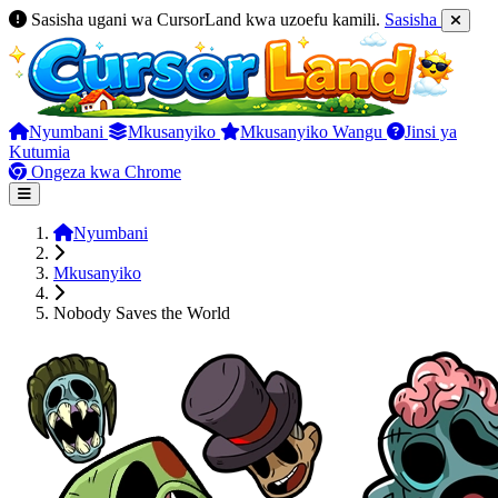
Sasisha ugani wa CursorLand kwa uzoefu kamili.
Sasisha
Nyumbani
Mkusanyiko
Mkusanyiko Wangu
Jinsi ya
Kutumia
Ongeza kwa Chrome
Nyumbani
Mkusanyiko
Nobody Saves the World