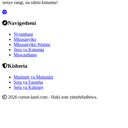
zenye rangi, na rahisi kutumia!
Navigesheni
Nyumbani
Mkusanyiko
Mkusanyiko Wangu
Jinsi ya Kutumia
Mawasiliano
Kisheria
Masharti ya Matumizi
Sera ya Faragha
Sera ya Kukispy
2026 cursor-land.com - Haki zote zimehifadhiwa.