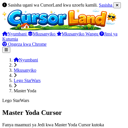
Sasisha ugani wa CursorLand kwa uzoefu kamili.
Sasisha
Nyumbani
Mkusanyiko
Mkusanyiko Wangu
Jinsi ya
Kutumia
Ongeza kwa Chrome
Nyumbani
Mkusanyiko
Lego StarWars
Master Yoda
Lego StarWars
Master Yoda Cursor
Fanya maamuzi ya Jedi kwa Master Yoda Cursor kutoka