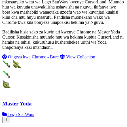
mkusanyiko wetu wa Lego StarWars kwenye CursorLand. Muundo
huu wa kuvutia unawakilisha ushawishi na nguvu, ikifanya iwe
bora kwa mashabiki wanaotaka uzoefu wao wa kuvinjari kuakisi
kiini cha mtu huyu maarufu. Pandisha muonekano wako wa
Chrome kwa kila bonyeza unapoakisi hekima ya Nguvu.
Badilisha hisia zako za kuvinjari kwenye Chrome na Master Yoda
Cursor. Kusakinisha muundo huu wa hekima kupitia CursorLand ni
haraka na rahisi, kukuruhusu kusherehekea urithi wa Yoda
unapofanya kazi mtandaoni.
Ongeza kwa Chrome - Bure
View Collection
Master Yoda
Lego StarWars