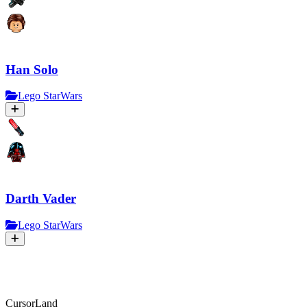
Han Solo
Lego StarWars
Darth Vader
Lego StarWars
CursorLand