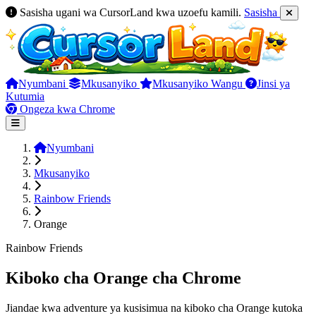
Sasisha ugani wa CursorLand kwa uzoefu kamili.
Sasisha
Nyumbani
Mkusanyiko
Mkusanyiko Wangu
Jinsi ya
Kutumia
Ongeza kwa Chrome
Nyumbani
Mkusanyiko
Rainbow Friends
Orange
Rainbow Friends
Kiboko cha Orange cha Chrome
Jiandae kwa adventure ya kusisimua na kiboko cha Orange kutoka