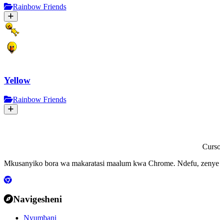
Rainbow Friends
Yellow
Rainbow Friends
Curs
Mkusanyiko bora wa makaratasi maalum kwa Chrome. Ndefu, zenye ra
Navigesheni
Nyumbani