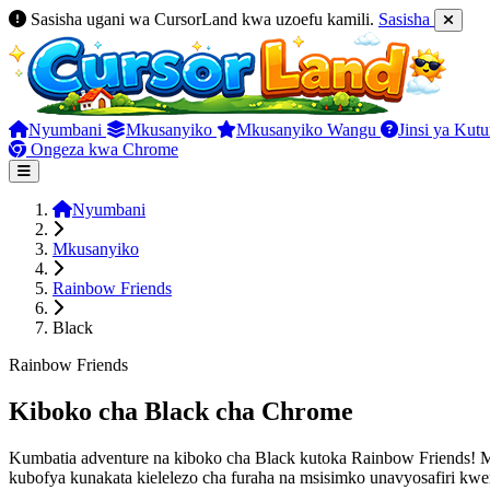
Sasisha ugani wa CursorLand kwa uzoefu kamili.
Sasisha
Nyumbani
Mkusanyiko
Mkusanyiko Wangu
Jinsi ya Kut
Ongeza kwa Chrome
Nyumbani
Mkusanyiko
Rainbow Friends
Black
Rainbow Friends
Kiboko cha Black cha Chrome
Kumbatia adventure na kiboko cha Black kutoka Rainbow Friends! 
kubofya kunakata kielelezo cha furaha na msisimko unavyosafiri kw