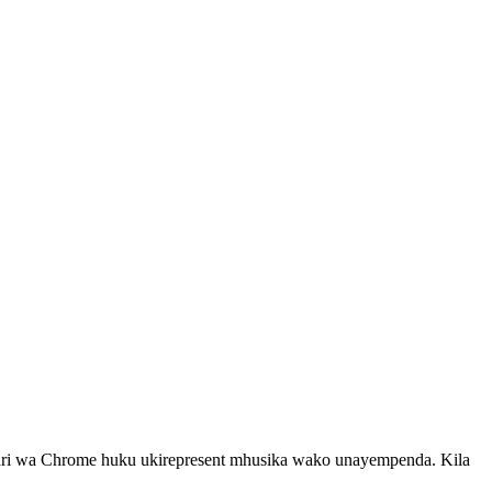
ari wa Chrome huku ukirepresent mhusika wako unayempenda. Kila