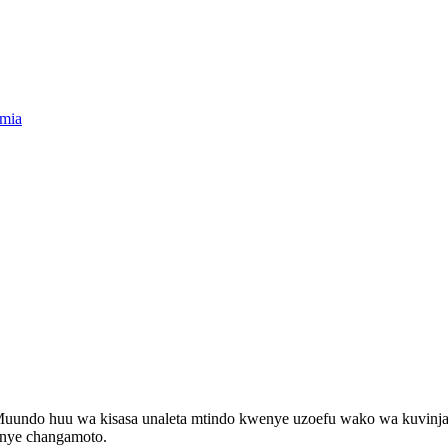
umia
Muundo huu wa kisasa unaleta mtindo kwenye uzoefu wako wa kuvinj
enye changamoto.