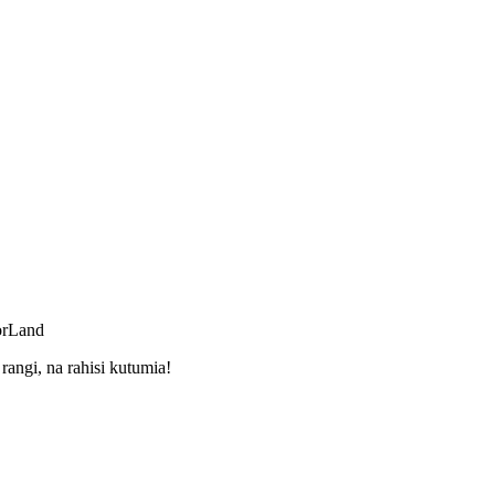
orLand
ngi, na rahisi kutumia!