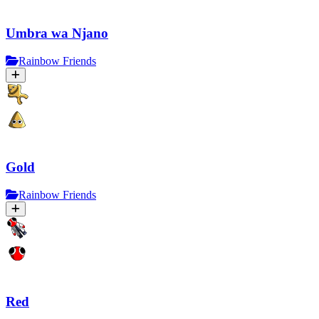
Umbra wa Njano
Rainbow Friends
Gold
Rainbow Friends
Red