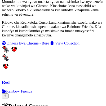
Muundo huu wa nguvu unaleta nguvu na msisimko kwenye uzoefu
wako wa kuvinjari wa Chrome. Kinachofaa kwa mashabiki wa
mchezo, kiboko hiki kinahakikisha kila kubofya kinajisikia kama
sehemu ya adventure.
Kiboko cha Red kutoka CursorLand kinaimarisha uzoefu wako wa
Chrome, kinaadhimisha upendo wako kwa Rainbow Friends. Kila
kubofya ni kumbukumbu ya msisimko na furaha unavyosafiri
kwenye changamoto zinazovutia.
Ongeza kwa Chrome - Bure
View Collection
Red
Rainbow Friends