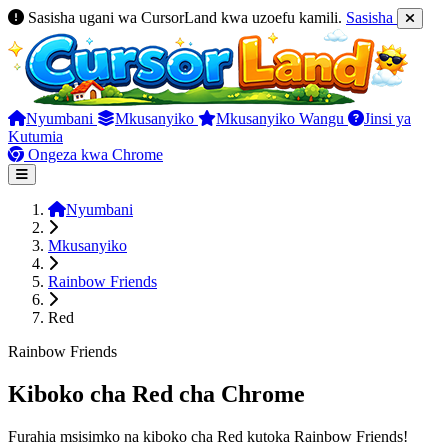
Sasisha ugani wa CursorLand kwa uzoefu kamili.
Sasisha
Nyumbani
Mkusanyiko
Mkusanyiko Wangu
Jinsi ya
Kutumia
Ongeza kwa Chrome
Nyumbani
Mkusanyiko
Rainbow Friends
Red
Rainbow Friends
Kiboko cha Red cha Chrome
Furahia msisimko na kiboko cha Red kutoka Rainbow Friends!