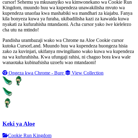
cursor! Sehemu ya mkusanyiko wa kimwonekano wa Cookie Run
Kingdom, muundo huu wa kupendeza unawakilisha mvuto wa
kupendeza unaofaa kwa mashabiki wa mandhari za kiajabu. Fanya
kila bonyeza kuwa ya furaha, ukibadilisha kazi za kawaida kuwa
nyakati za kufurahisha mtandaoni. Acha cursor yako iwe kielelezo
cha utu na mtindo!
Pandisha urambazaji wako wa Chrome na Aloe Cookie cursor
kutoka CursorLand. Muundo huu wa kupendeza huongeza hisia
zako za kuvinjari, ukifanya mwingiliano wako kuwa wa kupendeza
na wa kufurahisha. Kwa ufungaji rahisi, ni chaguo bora kwa wale
wanaotaka kubinafsisha uzoefu wao mtandaoni!
Ongeza kwa Chrome - Bure
View Collection
Keki ya Aloe
Cookie Run Kingdom