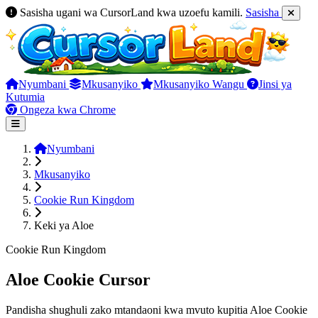
Sasisha ugani wa CursorLand kwa uzoefu kamili.
Sasisha
Nyumbani
Mkusanyiko
Mkusanyiko Wangu
Jinsi ya
Kutumia
Ongeza kwa Chrome
Nyumbani
Mkusanyiko
Cookie Run Kingdom
Keki ya Aloe
Cookie Run Kingdom
Aloe Cookie Cursor
Pandisha shughuli zako mtandaoni kwa mvuto kupitia Aloe Cookie