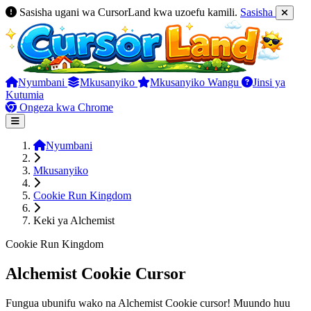
Sasisha ugani wa CursorLand kwa uzoefu kamili.
Sasisha
Nyumbani
Mkusanyiko
Mkusanyiko Wangu
Jinsi ya
Kutumia
Ongeza kwa Chrome
Nyumbani
Mkusanyiko
Cookie Run Kingdom
Keki ya Alchemist
Cookie Run Kingdom
Alchemist Cookie Cursor
Fungua ubunifu wako na Alchemist Cookie cursor! Muundo huu