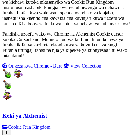
wa kichawi kutoka mkusanyiko wa Cookie Run Kingdom
unaruhusu mashabiki kuingia kwenye ulimwengu wa uchawi na
furaha. Inafaa kwa wale wanaopenda mandhari za kiajabu,
inabadilisha kitendo cha kawaida cha kuvinjari kuwa uzoefu wa
kutisha. Kila bonyeza inakuwa hatua ya uchawi ya kuhamasishwa!
Pandisha uzoefu wako wa Chrome na Alchemist Cookie cursor
kutoka CursorLand. Muundo huu wa kiufundi huunda hewa ya
furaha, ikifanya kazi mtandaoni kuwa za kuvutia na za rangi.
Furahia ufungaji rahisi na njia ya kipekee ya kuonyesha utu wako
mtandaoni!
Ongeza kwa Chrome - Bure
View Collection
Keki ya Alchemist
Cookie Run Kingdom