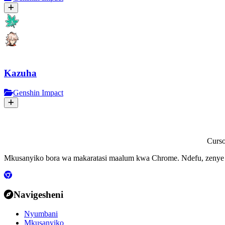
Kazuha
Genshin Impact
Curs
Mkusanyiko bora wa makaratasi maalum kwa Chrome. Ndefu, zenye ra
Navigesheni
Nyumbani
Mkusanyiko