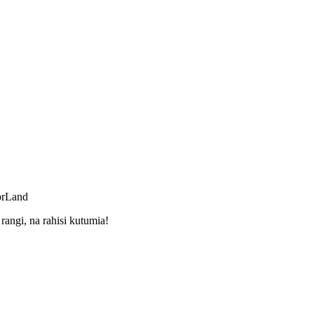
orLand
ngi, na rahisi kutumia!