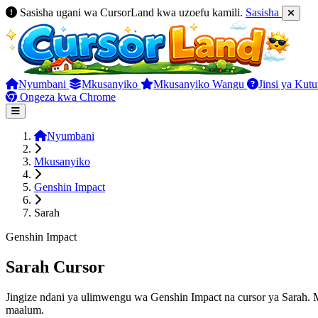
Sasisha ugani wa CursorLand kwa uzoefu kamili.
Sasisha
Nyumbani
Mkusanyiko
Mkusanyiko Wangu
Jinsi ya Kut
Ongeza kwa Chrome
Nyumbani
Mkusanyiko
Genshin Impact
Sarah
Genshin Impact
Sarah Cursor
Jingize ndani ya ulimwengu wa Genshin Impact na cursor ya Sarah.
maalum.