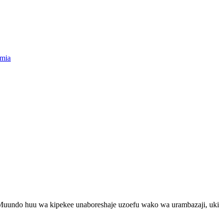
umia
 Muundo huu wa kipekee unaboreshaje uzoefu wako wa urambazaji, uk