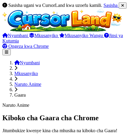
Sasisha ugani wa CursorLand kwa uzoefu kamili.
Sasisha
Nyumbani
Mkusanyiko
Mkusanyiko Wangu
Jinsi ya
Kutumia
Ongeza kwa Chrome
Nyumbani
Mkusanyiko
Naruto Anime
Gaara
Naruto Anime
Kiboko cha Gaara cha Chrome
Jitumbukize kwenye kina cha mhusika na kiboko cha Gaara!