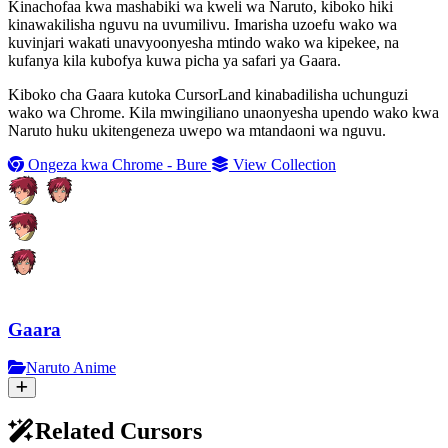
Kinachofaa kwa mashabiki wa kweli wa Naruto, kiboko hiki
kinawakilisha nguvu na uvumilivu. Imarisha uzoefu wako wa
kuvinjari wakati unavyoonyesha mtindo wako wa kipekee, na
kufanya kila kubofya kuwa picha ya safari ya Gaara.
Kiboko cha Gaara kutoka CursorLand kinabadilisha uchunguzi
wako wa Chrome. Kila mwingiliano unaonyesha upendo wako kwa
Naruto huku ukitengeneza uwepo wa mtandaoni wa nguvu.
Ongeza kwa Chrome - Bure
View Collection
Gaara
Naruto Anime
Related Cursors