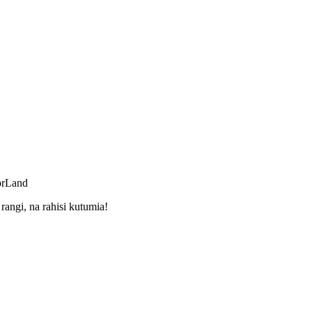
orLand
ngi, na rahisi kutumia!