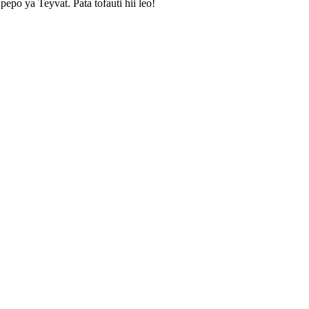
epo ya Teyvat. Pata tofauti hii leo!