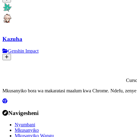
Kazuha
Genshin Impact
Curs
Mkusanyiko bora wa makaratasi maalum kwa Chrome. Ndefu, zenye ra
Navigesheni
Nyumbani
Mkusanyiko
Mkusanyiko Wangu