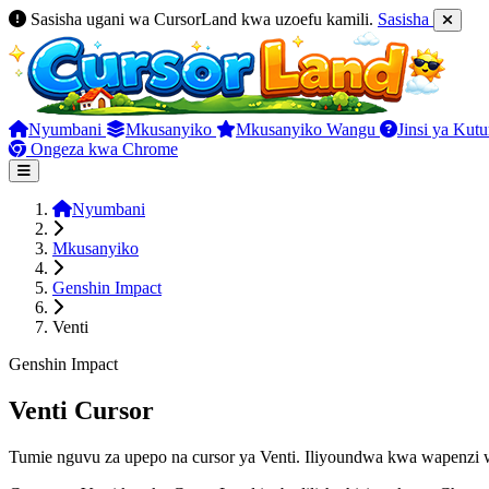
Sasisha ugani wa CursorLand kwa uzoefu kamili.
Sasisha
Nyumbani
Mkusanyiko
Mkusanyiko Wangu
Jinsi ya Kut
Ongeza kwa Chrome
Nyumbani
Mkusanyiko
Genshin Impact
Venti
Genshin Impact
Venti Cursor
Tumie nguvu za upepo na cursor ya Venti. Iliyoundwa kwa wapenzi w