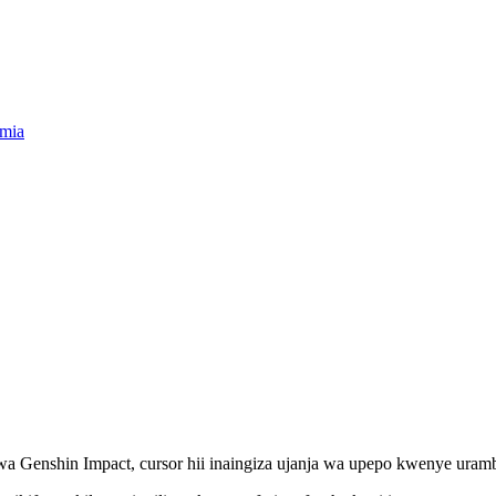
umia
a Genshin Impact, cursor hii inaingiza ujanja wa upepo kwenye uram